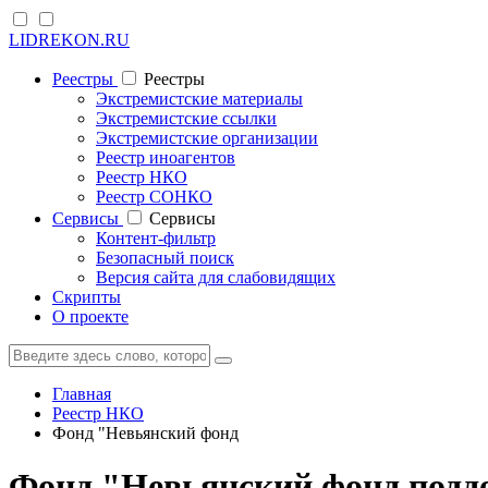
LIDREKON.RU
Реестры
Реестры
Экстремистские материалы
Экстремистские ссылки
Экстремистские организации
Реестр иноагентов
Реестр НКО
Реестр СОНКО
Cервисы
Cервисы
Контент-фильтр
Безопасный поиск
Версия сайта для слабовидящих
Скрипты
О проекте
Главная
Реестр НКО
Фонд "Невьянский фонд
Фонд "Невьянский фонд подд