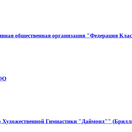
ивная общественная организация "Федерация Кла
рФО
р Художественной Гимнастики "Даймонд"" (Брилл