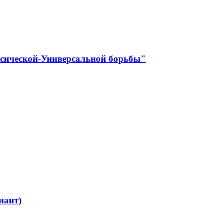
ссической-Универсальной борьбы"
иант)