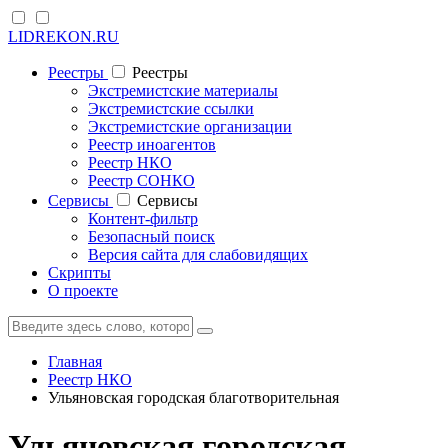
LIDREKON.RU
Реестры
Реестры
Экстремистские материалы
Экстремистские ссылки
Экстремистские организации
Реестр иноагентов
Реестр НКО
Реестр СОНКО
Cервисы
Cервисы
Контент-фильтр
Безопасный поиск
Версия сайта для слабовидящих
Скрипты
О проекте
Главная
Реестр НКО
Ульяновская городская благотворительная
Ульяновская городская