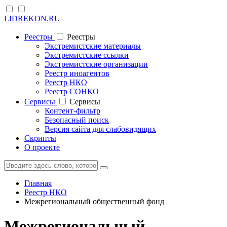
LIDREKON.RU
Реестры
Реестры
Экстремистские материалы
Экстремистские ссылки
Экстремистские организации
Реестр иноагентов
Реестр НКО
Реестр СОНКО
Cервисы
Cервисы
Контент-фильтр
Безопасный поиск
Версия сайта для слабовидящих
Скрипты
О проекте
Главная
Реестр НКО
Межрегиональный общественный фонд
Межрегиональный