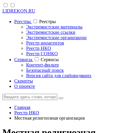
LIDREKON.RU
Реестры
Реестры
Экстремистские материалы
Экстремистские ссылки
Экстремистские организации
Реестр иноагентов
Реестр НКО
Реестр СОНКО
Cервисы
Cервисы
Контент-фильтр
Безопасный поиск
Версия сайта для слабовидящих
Скрипты
О проекте
Главная
Реестр НКО
Местная религиозная организация
Местная религиозная