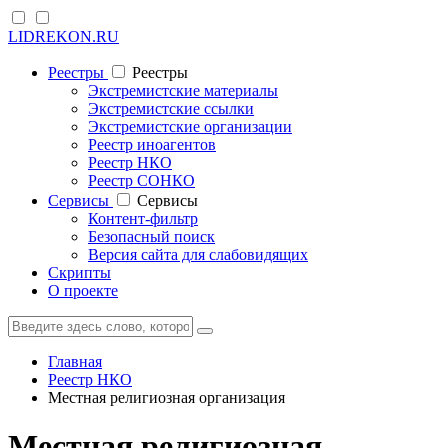
LIDREKON.RU
Реестры
Реестры
Экстремистские материалы
Экстремистские ссылки
Экстремистские организации
Реестр иноагентов
Реестр НКО
Реестр СОНКО
Cервисы
Cервисы
Контент-фильтр
Безопасный поиск
Версия сайта для слабовидящих
Скрипты
О проекте
Главная
Реестр НКО
Местная религиозная организация
Местная религиозная