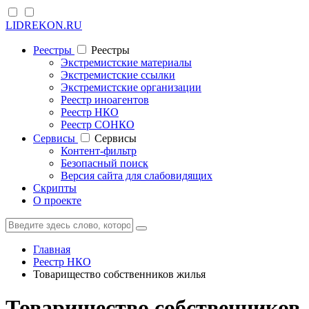
LIDREKON.RU
Реестры
Реестры
Экстремистские материалы
Экстремистские ссылки
Экстремистские организации
Реестр иноагентов
Реестр НКО
Реестр СОНКО
Cервисы
Cервисы
Контент-фильтр
Безопасный поиск
Версия сайта для слабовидящих
Скрипты
О проекте
Главная
Реестр НКО
Товарищество собственников жилья
Товарищество собственников