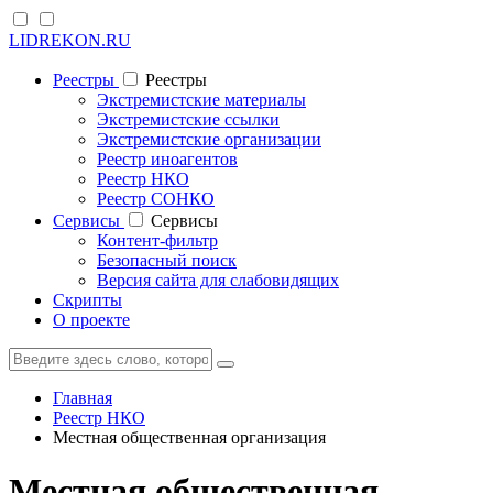
LIDREKON.RU
Реестры
Реестры
Экстремистские материалы
Экстремистские ссылки
Экстремистские организации
Реестр иноагентов
Реестр НКО
Реестр СОНКО
Cервисы
Cервисы
Контент-фильтр
Безопасный поиск
Версия сайта для слабовидящих
Скрипты
О проекте
Главная
Реестр НКО
Местная общественная организация
Местная общественная