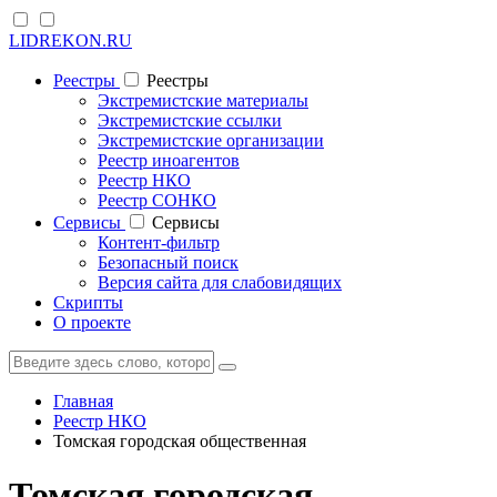
LIDREKON.RU
Реестры
Реестры
Экстремистские материалы
Экстремистские ссылки
Экстремистские организации
Реестр иноагентов
Реестр НКО
Реестр СОНКО
Cервисы
Cервисы
Контент-фильтр
Безопасный поиск
Версия сайта для слабовидящих
Скрипты
О проекте
Главная
Реестр НКО
Томская городская общественная
Томская городская