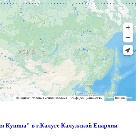
ая Купина" в г.Калуге Калужской Епархии