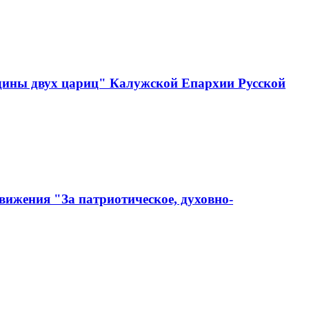
одины двух цариц" Калужской Епархии Русской
вижения "За патриотическое, духовно-