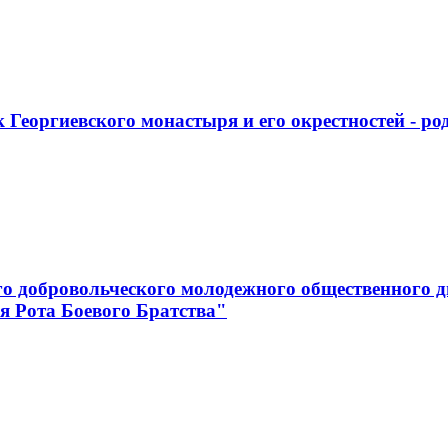
 Георгиевского монастыря и его окрестностей - р
го добровольческого молодежного общественного д
я Рота Боевого Братства"