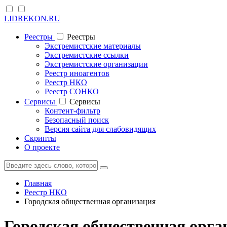
LIDREKON.RU
Реестры
Реестры
Экстремистские материалы
Экстремистские ссылки
Экстремистские организации
Реестр иноагентов
Реестр НКО
Реестр СОНКО
Cервисы
Cервисы
Контент-фильтр
Безопасный поиск
Версия сайта для слабовидящих
Скрипты
О проекте
Главная
Реестр НКО
Городская общественная организация
Городская общественная орга