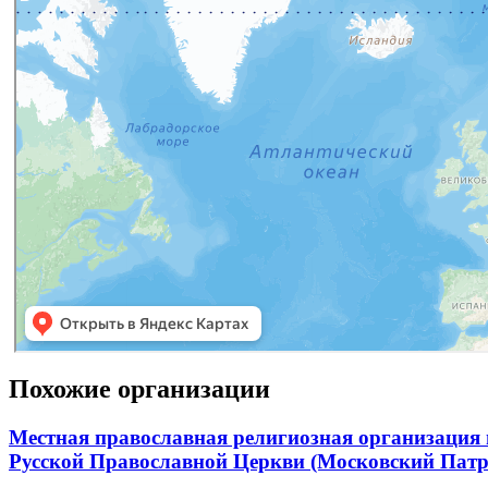
Похожие организации
Местная православная религиозная организация
Русской Православной Церкви (Московский Патр