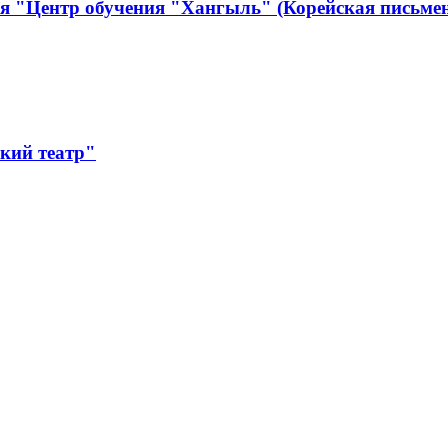
я "Центр обучения "Хангыль" (Корейская письмен
кий театр"