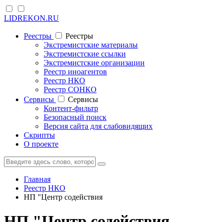
LIDREKON.RU
Реестры
Реестры
Экстремистские материалы
Экстремистские ссылки
Экстремистские организации
Реестр иноагентов
Реестр НКО
Реестр СОНКО
Cервисы
Cервисы
Контент-фильтр
Безопасный поиск
Версия сайта для слабовидящих
Скрипты
О проекте
Главная
Реестр НКО
НП "Центр содействия
НП "Центр содействия