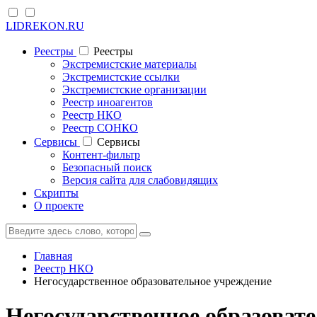
LIDREKON.RU
Реестры
Реестры
Экстремистские материалы
Экстремистские ссылки
Экстремистские организации
Реестр иноагентов
Реестр НКО
Реестр СОНКО
Cервисы
Cервисы
Контент-фильтр
Безопасный поиск
Версия сайта для слабовидящих
Скрипты
О проекте
Главная
Реестр НКО
Негосударственное образовательное учреждение
Негосударственное образоват