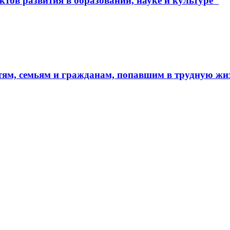
тов развития в образовании, науке и культуре"
тям, семьям и гражданам, попавшим в трудную ж