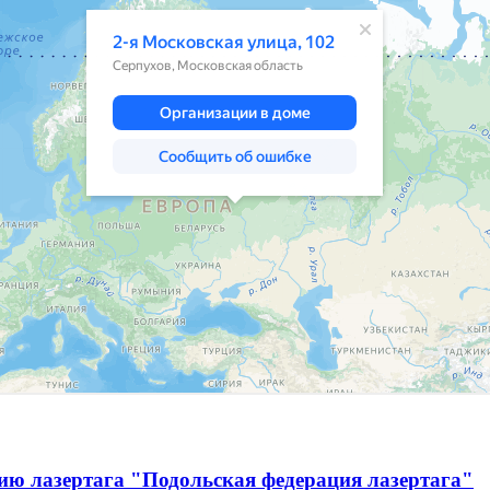
ию лазертага "Подольская федерация лазертага"