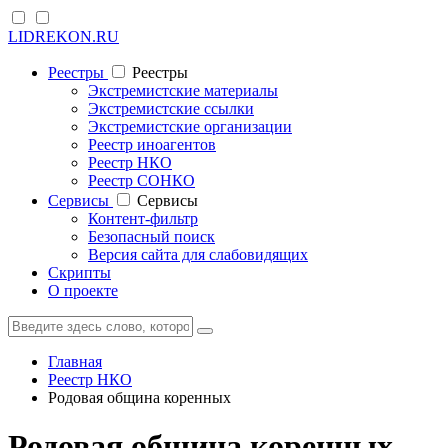
LIDREKON.RU
Реестры
Реестры
Экстремистские материалы
Экстремистские ссылки
Экстремистские организации
Реестр иноагентов
Реестр НКО
Реестр СОНКО
Cервисы
Cервисы
Контент-фильтр
Безопасный поиск
Версия сайта для слабовидящих
Скрипты
О проекте
Главная
Реестр НКО
Родовая община коренных
Родовая община коренных