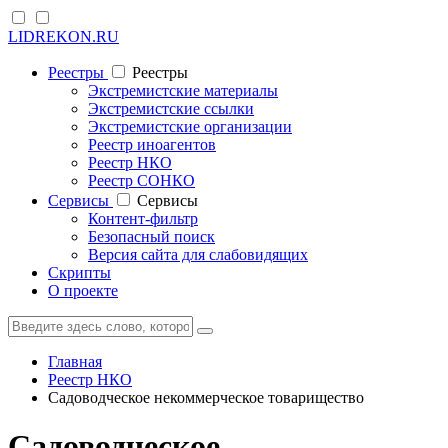
LIDREKON.RU
Реестры
Реестры
Экстремистские материалы
Экстремистские ссылки
Экстремистские организации
Реестр иноагентов
Реестр НКО
Реестр СОНКО
Cервисы
Cервисы
Контент-фильтр
Безопасный поиск
Версия сайта для слабовидящих
Скрипты
О проекте
Главная
Реестр НКО
Садоводческое некоммерческое товарищество
Садоводческое