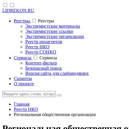
LIDREKON.RU
Реестры
Реестры
Экстремистские материалы
Экстремистские ссылки
Экстремистские организации
Реестр иноагентов
Реестр НКО
Реестр СОНКО
Cервисы
Cервисы
Контент-фильтр
Безопасный поиск
Версия сайта для слабовидящих
Скрипты
О проекте
Главная
Реестр НКО
Региональная общественная организация
Региональная общественная о