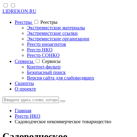
LIDREKON.RU
Реестры
Реестры
Экстремистские материалы
Экстремистские ссылки
Экстремистские организации
Реестр иноагентов
Реестр НКО
Реестр СОНКО
Cервисы
Cервисы
Контент-фильтр
Безопасный поиск
Версия сайта для слабовидящих
Скрипты
О проекте
Главная
Реестр НКО
Садоводческое некоммерческое товарищество
Садоводческое