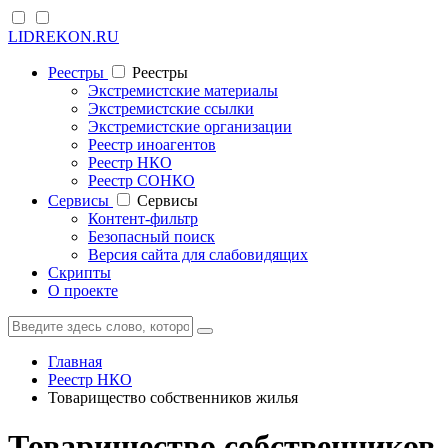
LIDREKON.RU
Реестры
Реестры
Экстремистские материалы
Экстремистские ссылки
Экстремистские организации
Реестр иноагентов
Реестр НКО
Реестр СОНКО
Cервисы
Cервисы
Контент-фильтр
Безопасный поиск
Версия сайта для слабовидящих
Скрипты
О проекте
Главная
Реестр НКО
Товарищество собственников жилья
Товарищество собственников