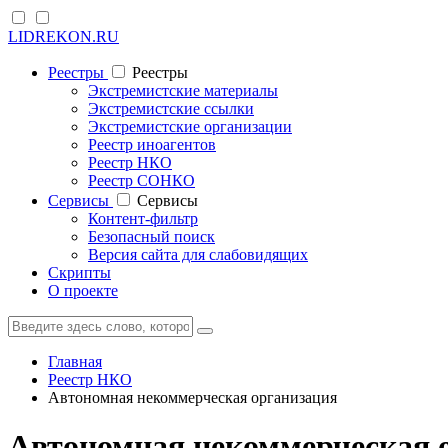
LIDREKON.RU
Реестры
Реестры
Экстремистские материалы
Экстремистские ссылки
Экстремистские организации
Реестр иноагентов
Реестр НКО
Реестр СОНКО
Cервисы
Cервисы
Контент-фильтр
Безопасный поиск
Версия сайта для слабовидящих
Скрипты
О проекте
Главная
Реестр НКО
Автономная некоммерческая организация
Автономная некоммерческая 