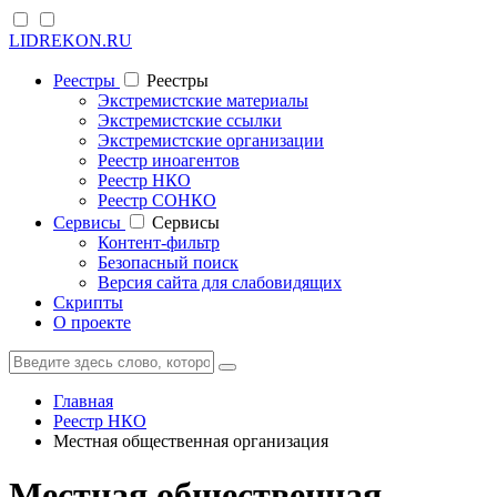
LIDREKON.RU
Реестры
Реестры
Экстремистские материалы
Экстремистские ссылки
Экстремистские организации
Реестр иноагентов
Реестр НКО
Реестр СОНКО
Cервисы
Cервисы
Контент-фильтр
Безопасный поиск
Версия сайта для слабовидящих
Скрипты
О проекте
Главная
Реестр НКО
Местная общественная организация
Местная общественная