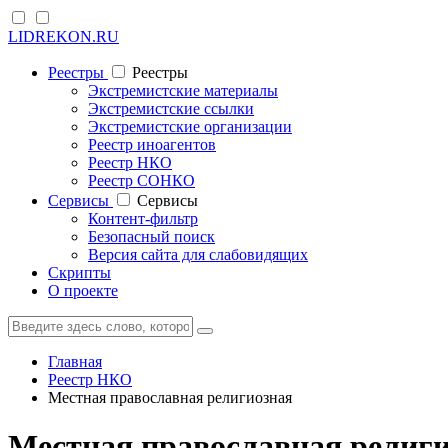
LIDREKON.RU
Реестры
Реестры
Экстремистские материалы
Экстремистские ссылки
Экстремистские организации
Реестр иноагентов
Реестр НКО
Реестр СОНКО
Cервисы
Cервисы
Контент-фильтр
Безопасный поиск
Версия сайта для слабовидящих
Скрипты
О проекте
Главная
Реестр НКО
Местная православная религиозная
Местная православная религи