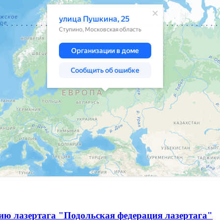
ию лазертага "Подольская федерация лазертага"