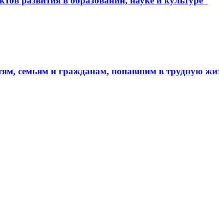
тов развития в образовании, науке и культуре"
тям, семьям и гражданам, попавшим в трудную ж