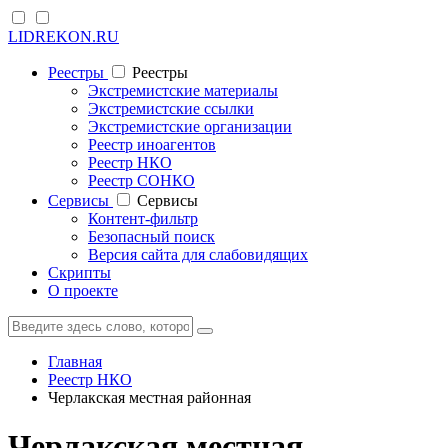
LIDREKON.RU
Реестры
Реестры
Экстремистские материалы
Экстремистские ссылки
Экстремистские организации
Реестр иноагентов
Реестр НКО
Реестр СОНКО
Cервисы
Cервисы
Контент-фильтр
Безопасный поиск
Версия сайта для слабовидящих
Скрипты
О проекте
Главная
Реестр НКО
Черлакская местная районная
Черлакская местная