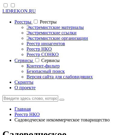
LIDREKON.RU
Реестры
Реестры
Экстремистские материалы
Экстремистские ссылки
Экстремистские организации
Реестр иноагентов
Реестр НКО
Реестр СОНКО
Cервисы
Cервисы
Контент-фильтр
Безопасный поиск
Версия сайта для слабовидящих
Скрипты
О проекте
Главная
Реестр НКО
Садоводческое некоммерческое товарищество
Садоводческое