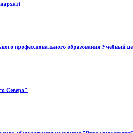
иархат)
ельного профессионального образования Учебны
го Севера"