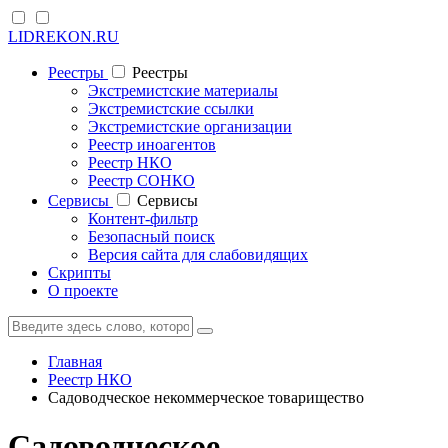
LIDREKON.RU
Реестры
Реестры
Экстремистские материалы
Экстремистские ссылки
Экстремистские организации
Реестр иноагентов
Реестр НКО
Реестр СОНКО
Cервисы
Cервисы
Контент-фильтр
Безопасный поиск
Версия сайта для слабовидящих
Скрипты
О проекте
Главная
Реестр НКО
Садоводческое некоммерческое товарищество
Садоводческое