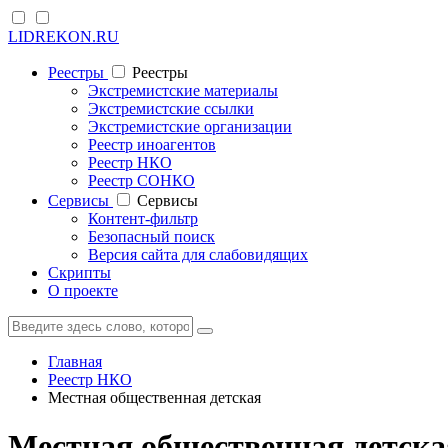
LIDREKON.RU
Реестры
Реестры
Экстремистские материалы
Экстремистские ссылки
Экстремистские организации
Реестр иноагентов
Реестр НКО
Реестр СОНКО
Cервисы
Cервисы
Контент-фильтр
Безопасный поиск
Версия сайта для слабовидящих
Скрипты
О проекте
Главная
Реестр НКО
Местная общественная детская
Местная общественная детска