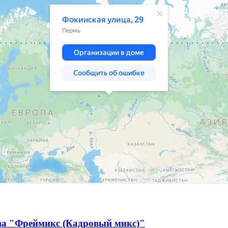
тва "Фреймикс (Кадровый микс)"