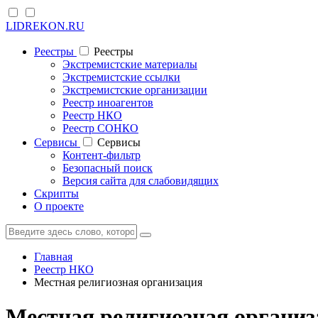
LIDREKON.RU
Реестры
Реестры
Экстремистские материалы
Экстремистские ссылки
Экстремистские организации
Реестр иноагентов
Реестр НКО
Реестр СОНКО
Cервисы
Cервисы
Контент-фильтр
Безопасный поиск
Версия сайта для слабовидящих
Скрипты
О проекте
Главная
Реестр НКО
Местная религиозная организация
Местная религиозная организ