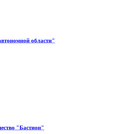
автономной области"
щество "Бастион"