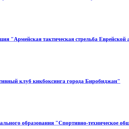
ция "Армейская тактическая стрельба Еврейской 
тивный клуб кикбоксинга города Биробиджан"
ального образования "Спортивно-техническое об