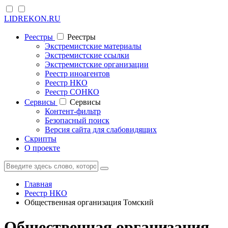
LIDREKON.RU
Реестры
Реестры
Экстремистские материалы
Экстремистские ссылки
Экстремистские организации
Реестр иноагентов
Реестр НКО
Реестр СОНКО
Cервисы
Cервисы
Контент-фильтр
Безопасный поиск
Версия сайта для слабовидящих
Скрипты
О проекте
Главная
Реестр НКО
Общественная организация Томский
Общественная организация