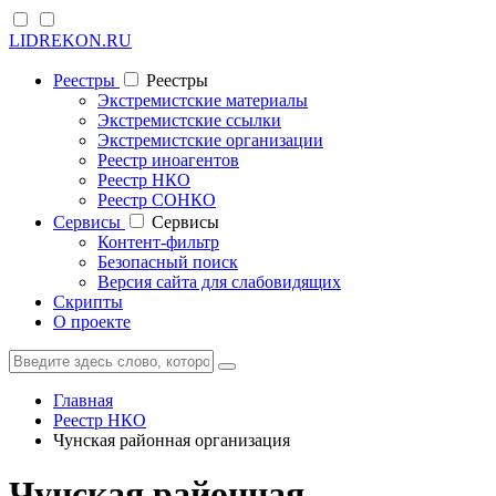
LIDREKON.RU
Реестры
Реестры
Экстремистские материалы
Экстремистские ссылки
Экстремистские организации
Реестр иноагентов
Реестр НКО
Реестр СОНКО
Cервисы
Cервисы
Контент-фильтр
Безопасный поиск
Версия сайта для слабовидящих
Скрипты
О проекте
Главная
Реестр НКО
Чунская районная организация
Чунская районная