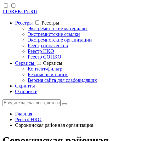
LIDREKON.RU
Реестры
Реестры
Экстремистские материалы
Экстремистские ссылки
Экстремистские организации
Реестр иноагентов
Реестр НКО
Реестр СОНКО
Cервисы
Cервисы
Контент-фильтр
Безопасный поиск
Версия сайта для слабовидящих
Скрипты
О проекте
Главная
Реестр НКО
Сорокинская районная организация
Сорокинская районная