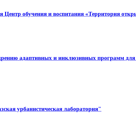
я Центр обучения и воспитания «Территория отк
дрению адаптивных и инклюзивных программ для л
зская урбанистическая лаборатория"