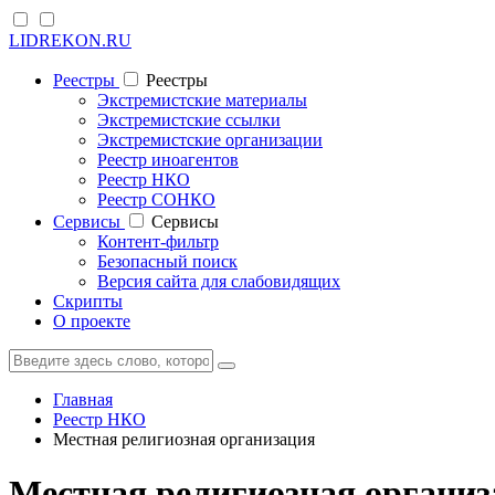
LIDREKON.RU
Реестры
Реестры
Экстремистские материалы
Экстремистские ссылки
Экстремистские организации
Реестр иноагентов
Реестр НКО
Реестр СОНКО
Cервисы
Cервисы
Контент-фильтр
Безопасный поиск
Версия сайта для слабовидящих
Скрипты
О проекте
Главная
Реестр НКО
Местная религиозная организация
Местная религиозная органи