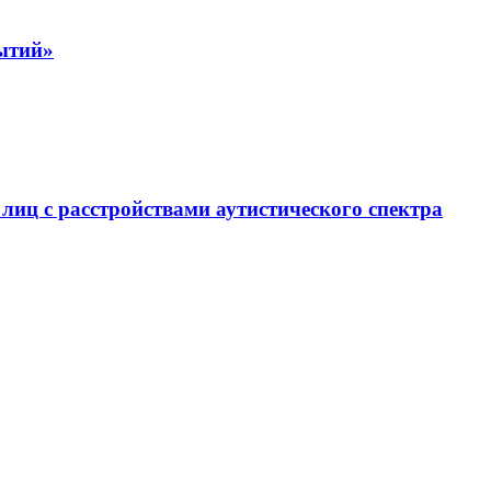
рытий»
иц с расстройствами аутистического спектра