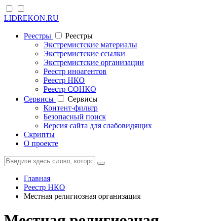
LIDREKON.RU
Реестры
Реестры
Экстремистские материалы
Экстремистские ссылки
Экстремистские организации
Реестр иноагентов
Реестр НКО
Реестр СОНКО
Cервисы
Cервисы
Контент-фильтр
Безопасный поиск
Версия сайта для слабовидящих
Скрипты
О проекте
Главная
Реестр НКО
Местная религиозная организация
Местная религиозная