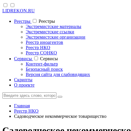
LIDREKON.RU
Реестры
Реестры
Экстремистские материалы
Экстремистские ссылки
Экстремистские организации
Реестр иноагентов
Реестр НКО
Реестр СОНКО
Cервисы
Cервисы
Контент-фильтр
Безопасный поиск
Версия сайта для слабовидящих
Скрипты
О проекте
Главная
Реестр НКО
Садоводческое некоммерческое товарищество
Садоводческое некоммерческо