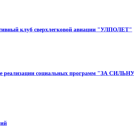
ртивный клуб сверхлегковой авиации "УЛПОЛЕТ"
ижение реализации социальных программ "ЗА
ций