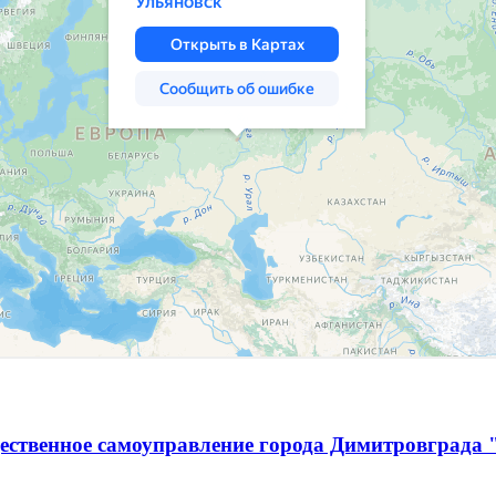
ественное самоуправление города Димитровграда