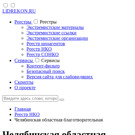
LIDREKON.RU
Реестры
Реестры
Экстремистские материалы
Экстремистские ссылки
Экстремистские организации
Реестр иноагентов
Реестр НКО
Реестр СОНКО
Cервисы
Cервисы
Контент-фильтр
Безопасный поиск
Версия сайта для слабовидящих
Скрипты
О проекте
Главная
Реестр НКО
Челябинская областная благотворительная
Челябинская областная