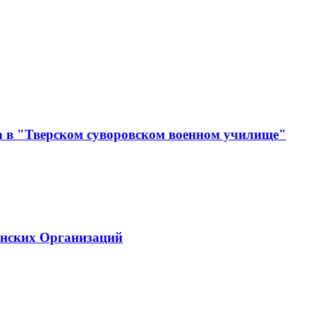
а в "Тверском суворовском военном училище"
инских Организаций