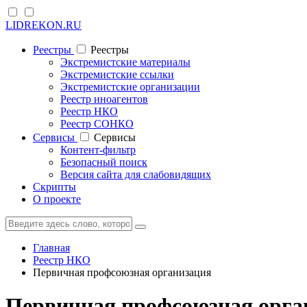
LIDREKON.RU
Реестры
Реестры
Экстремистские материалы
Экстремистские ссылки
Экстремистские организации
Реестр иноагентов
Реестр НКО
Реестр СОНКО
Cервисы
Cервисы
Контент-фильтр
Безопасный поиск
Версия сайта для слабовидящих
Скрипты
О проекте
Главная
Реестр НКО
Первичная профсоюзная организация
Первичная профсоюзная орга