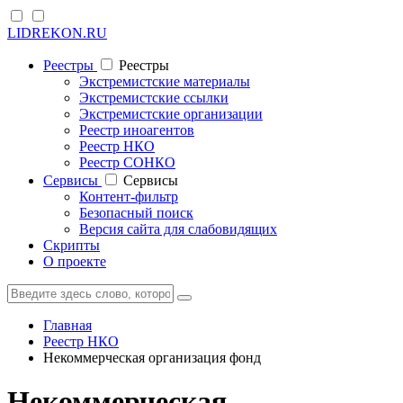
LIDREKON.RU
Реестры
Реестры
Экстремистские материалы
Экстремистские ссылки
Экстремистские организации
Реестр иноагентов
Реестр НКО
Реестр СОНКО
Cервисы
Cервисы
Контент-фильтр
Безопасный поиск
Версия сайта для слабовидящих
Скрипты
О проекте
Главная
Реестр НКО
Некоммерческая организация фонд
Некоммерческая