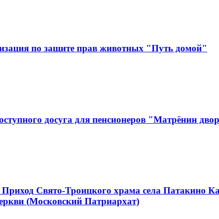
изация по защите прав животных "Путь домой"
оступного досуга для пенсионеров "Матрёнин дво
 Приход Свято-Троицкого храма села Патакино К
еркви (Московский Патриархат)