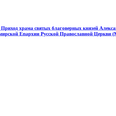
 Приход храма святых благоверных князей Алекса
мирской Епархии Русской Православной Церкви (