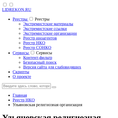
LIDREKON.RU
Реестры
Реестры
Экстремистские материалы
Экстремистские ссылки
Экстремистские организации
Реестр иноагентов
Реестр НКО
Реестр СОНКО
Cервисы
Cервисы
Контент-фильтр
Безопасный поиск
Версия сайта для слабовидящих
Скрипты
О проекте
Главная
Реестр НКО
Ульяновская религиозная организация
Ульяновская религиозная