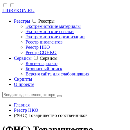
LIDREKON.RU
Реестры
Реестры
Экстремистские материалы
Экстремистские ссылки
Экстремистские организации
Реестр иноагентов
Реестр НКО
Реестр СОНКО
Cервисы
Cервисы
Контент-фильтр
Безопасный поиск
Версия сайта для слабовидящих
Скрипты
О проекте
Главная
Реестр НКО
(ФНС) Товарищество собственников
(ФНС) Товарищество