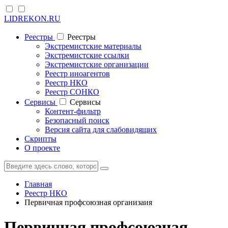
LIDREKON.RU
Реестры
Реестры
Экстремистские материалы
Экстремистские ссылки
Экстремистские организации
Реестр иноагентов
Реестр НКО
Реестр СОНКО
Cервисы
Cервисы
Контент-фильтр
Безопасный поиск
Версия сайта для слабовидящих
Скрипты
О проекте
Главная
Реестр НКО
Первичная профсоюзная организаия
Первичная профсоюзная