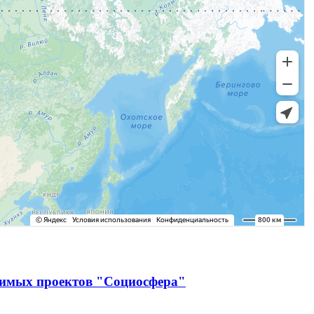
чимых проектов "Социосфера"