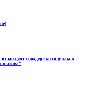
ие)
урсный центр поддержки социально
ициатива"