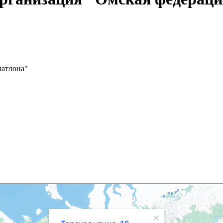
иатлона"