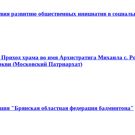
вия развитию общественных инициатив в социаль
 Приход храма во имя Архистратига Михаила с. Р
ркви (Московский Патриархат)
ация "Брянская областная федерация бадминтона"