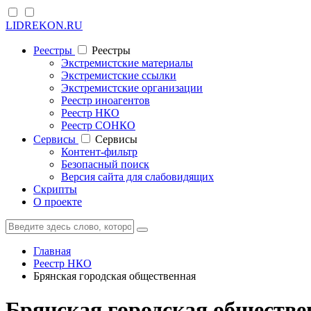
LIDREKON.RU
Реестры
Реестры
Экстремистские материалы
Экстремистские ссылки
Экстремистские организации
Реестр иноагентов
Реестр НКО
Реестр СОНКО
Cервисы
Cервисы
Контент-фильтр
Безопасный поиск
Версия сайта для слабовидящих
Скрипты
О проекте
Главная
Реестр НКО
Брянская городская общественная
Брянская городская обществе