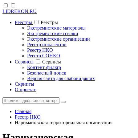
LIDREKON.RU
Реестры
Реестры
Экстремистские материалы
Экстремистские ссылки
Экстремистские организации
Реестр иноагентов
Реестр НКО
Реестр СОНКО
Cервисы
Cервисы
Контент-фильтр
Безопасный поиск
Версия сайта для слабовидящих
Скрипты
О проекте
Главная
Реестр НКО
Наримановская территориальная организация
Наримановская