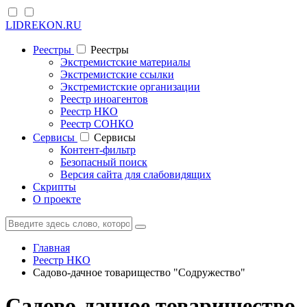
LIDREKON.RU
Реестры
Реестры
Экстремистские материалы
Экстремистские ссылки
Экстремистские организации
Реестр иноагентов
Реестр НКО
Реестр СОНКО
Cервисы
Cервисы
Контент-фильтр
Безопасный поиск
Версия сайта для слабовидящих
Скрипты
О проекте
Главная
Реестр НКО
Садово-дачное товарищество "Содружество"
Садово-дачное товарищество