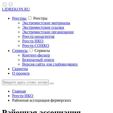
LIDREKON.RU
Реестры
Реестры
Экстремистские материалы
Экстремистские ссылки
Экстремистские организации
Реестр иноагентов
Реестр НКО
Реестр СОНКО
Cервисы
Cервисы
Контент-фильтр
Безопасный поиск
Версия сайта для слабовидящих
Скрипты
О проекте
Главная
Реестр НКО
Районная ассоциация фермерских
Районная ассоциация