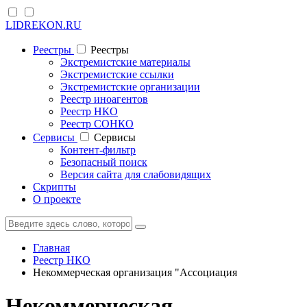
LIDREKON.RU
Реестры
Реестры
Экстремистские материалы
Экстремистские ссылки
Экстремистские организации
Реестр иноагентов
Реестр НКО
Реестр СОНКО
Cервисы
Cервисы
Контент-фильтр
Безопасный поиск
Версия сайта для слабовидящих
Скрипты
О проекте
Главная
Реестр НКО
Некоммерческая организация "Ассоциация
Некоммерческая