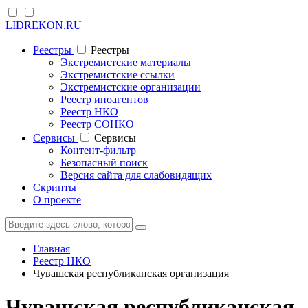
LIDREKON.RU
Реестры
Реестры
Экстремистские материалы
Экстремистские ссылки
Экстремистские организации
Реестр иноагентов
Реестр НКО
Реестр СОНКО
Cервисы
Cервисы
Контент-фильтр
Безопасный поиск
Версия сайта для слабовидящих
Скрипты
О проекте
Главная
Реестр НКО
Чувашская республиканская организация
Чувашская республиканская