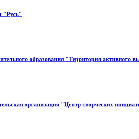
ы "Русь"
ительного образования "Территория активного в
тельская организация "Центр творческих инициат