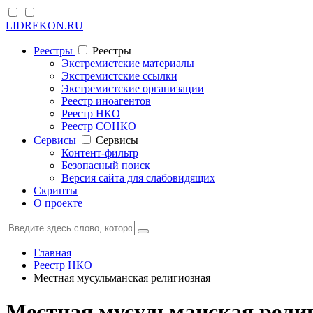
LIDREKON.RU
Реестры
Реестры
Экстремистские материалы
Экстремистские ссылки
Экстремистские организации
Реестр иноагентов
Реестр НКО
Реестр СОНКО
Cервисы
Cервисы
Контент-фильтр
Безопасный поиск
Версия сайта для слабовидящих
Скрипты
О проекте
Главная
Реестр НКО
Местная мусульманская религиозная
Местная мусульманская религ