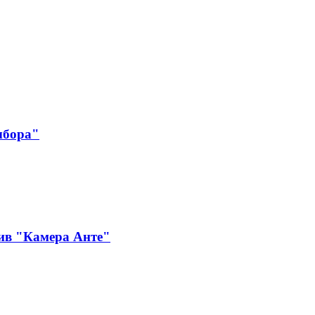
ыбора"
ив "Камера Анте"