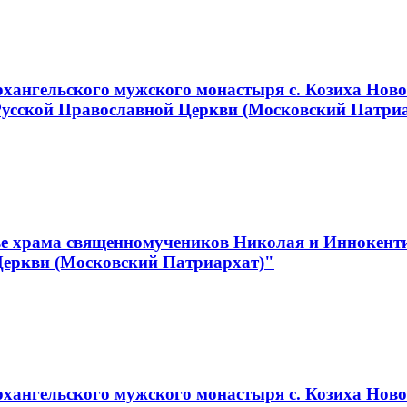
хангельского мужского монастыря с. Козиха Ново
Русской Православной Церкви (Московский Патри
е храма священномучеников Николая и Иннокентия
Церкви (Московский Патриархат)"
ангельского мужского монастыря с. Козиха Новос