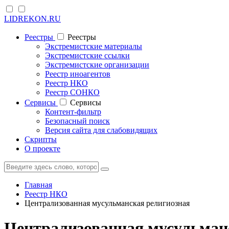
LIDREKON.RU
Реестры
Реестры
Экстремистские материалы
Экстремистские ссылки
Экстремистские организации
Реестр иноагентов
Реестр НКО
Реестр СОНКО
Cервисы
Cервисы
Контент-фильтр
Безопасный поиск
Версия сайта для слабовидящих
Скрипты
О проекте
Главная
Реестр НКО
Централизованная мусульманская религиозная
Централизованная мусульманс