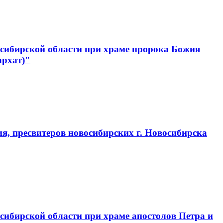
сибирской области при храме пророка Божия
архат)"
, пресвитеров новосибирских г. Новосибирска
ибирской области при храме апостолов Петра и