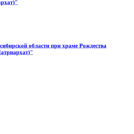
архат)"
сибирской области при храме Рождества
Патриархат)"