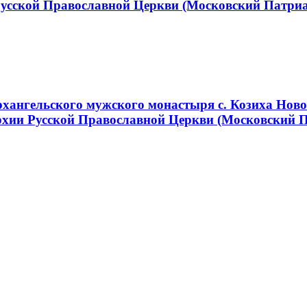
Русской Православной Церкви (Московский Патри
хангельского мужского монастыря с. Козиха Ново
хии Русской Православной Церкви (Московский 