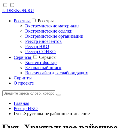
LIDREKON.RU
Реестры
Реестры
Экстремистские материалы
Экстремистские ссылки
Экстремистские организации
Реестр иноагентов
Реестр НКО
Реестр СОНКО
Cервисы
Cервисы
Контент-фильтр
Безопасный поиск
Версия сайта для слабовидящих
Скрипты
О проекте
Главная
Реестр НКО
Гусь-Хрустальное районное отделение
Гусь-Хрустальное районное