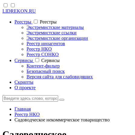
LIDREKON.RU
Реестры
Реестры
Экстремистские материалы
Экстремистские ссылки
Экстремистские организации
Реестр иноагентов
Реестр НКО
Реестр СОНКО
Cервисы
Cервисы
Контент-фильтр
Безопасный поиск
Версия сайта для слабовидящих
Скрипты
О проекте
Главная
Реестр НКО
Садоводческое некоммерческое товарищество
Садоводческое