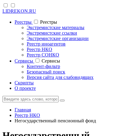
LIDREKON.RU
Реестры
Реестры
Экстремистские материалы
Экстремистские ссылки
Экстремистские организации
Реестр иноагентов
Реестр НКО
Реестр СОНКО
Cервисы
Cервисы
Контент-фильтр
Безопасный поиск
Версия сайта для слабовидящих
Скрипты
О проекте
Главная
Реестр НКО
Негосударственный пенсионный фонд
Негосударственный